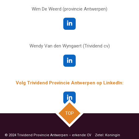
Wim De Weerd (provincie Antwerpen)
L
i
n
k
Wendy Van den Wyngaert (Trividend cv)
e
d
I
L
n
i
n
k
Volg Trividend Provincie Antwerpen op LinkedIn:
e
d
I
L
n
i
n
TOP
k
e
d
I
© 2024 Trividend Provincie Antwerpen – erkende CV Zetel: Koningin